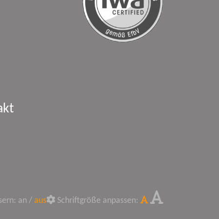
akt
sern:
an
/
aus
Schriftgröße anpassen: