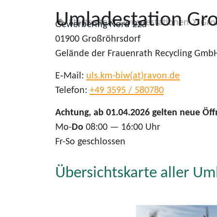
Umladestation Gro
Startseite
Umladestationen
Gro
Gewerbering Nord 22a
01900 Großröhrsdorf
Gelände der Frauenrath Recycling Gmb
E‑Mail:
uls.km-biw(at)ravon.de
Telefon:
+49 3595 / 580780
Achtung, ab 01.04.2026 gelten neue Öff
Mo-
Do
08:00 — 16:00 Uhr
Fr-So geschlossen
Übersichtskarte aller Um