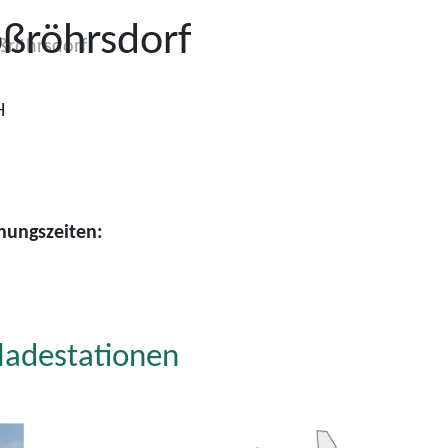
ßröhrsdorf
ßröhrsdorf
H
nungszeiten:
ladestationen